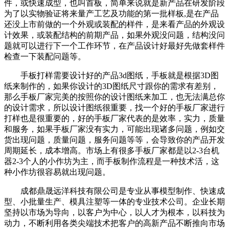
件，或快速成型，也叫首板，简单来说就是新产品在研发阶段
为了以实物验证将来量产工艺及功能的第一批样板,是在产品
还没上市前做的一个外观或装配的样件，是来看产品的外观设
计效果，或装配结构的前期产品，如果外观没问题，结构没问
题就可以进行下一个工作环节，在产品设计好最好先做套样件
检查一下装配问题等。
手板打样需要设计好的产品3d图纸，手板就是根据3D图
纸来制作的，如果你设计的3D图纸尺寸跟你的需求有差别，
那么手板厂家完美的按照你的设计图纸来加工，也无法满总你
的设计需求，所以设计图纸很重要，找一个好的手板厂家进行
打样也是很重要的，好的手板厂家代表的是效率，实力，质量
和服务，如果手板厂家没有实力，可能出现诸多问题，例如交
货出现问题，质量问题，服务问题等等，会导致你的产品开发
周期延长，成本增高。市场上有很多手板厂家都是以2-3台机
器2-3个人的小作坊为主，而手板制作流程是一种技术活，这
种小作坊很容易就出现问题。
成都鼎晟远洋科技有限公司是专业从事模型制作、快速成
型、小批量生产、模具注塑等一体的专业技术公司。企业长期
坚持以市场为导向，以客户为中心，以人才为根本，以科技为
动力，不断利用各类尖端技术把客户的高新产品不断推向市场